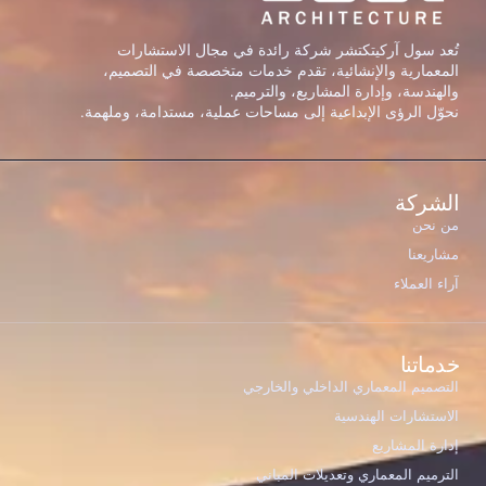
تُعد سول آركيتكتشر شركة رائدة في مجال الاستشارات
المعمارية والإنشائية، تقدم خدمات متخصصة في التصميم،
والهندسة، وإدارة المشاريع، والترميم.
نحوّل الرؤى الإبداعية إلى مساحات عملية، مستدامة، وملهمة.
الشركة
من نحن
مشاريعنا
آراء العملاء
خدماتنا
التصميم المعماري الداخلي والخارجي
الاستشارات الهندسية
Welcome to Soul Architecture. To get started, please
إدارة المشاريع
provide your email address.
الترميم المعماري وتعديلات المباني