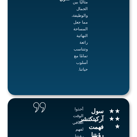
مثاليًا بين
الجمال
والوظيفة،
مما جعل
المساحة
النهائية
رائعة
وتتناسب
تمامًا مع
أسلوب
حياتنا.
أخذوا
Rated
سول
★
★
الوقت
5
★
★
آركيتكتشر
الكافي
out
★
فهمت
لفهم
of
رؤيتنا
رؤيتنا