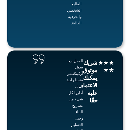
الطابع
الشخصي
والحرفية
العالية.
العمل مع
Rated
شريك
★
★
★
سول
5
★
★
موثوق
آركيتكتشر
out
يمكنك
منحنا راحة
of
الاعتماد
البال.
5
عليه
أداروا كل
شيء من
حقًا
تصاريح
البناء
وحتى
التسليم