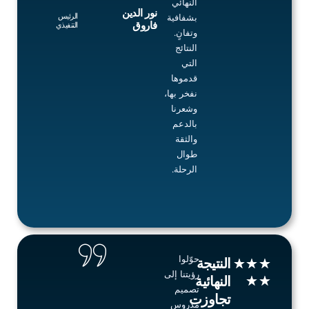
النهائي
نور الدين
الرئيس
بشفافية
فاروق
التنفيذي
وتفانٍ.
النتائج
التي
قدموها
نفخر بها،
وشعرنا
بالدعم
والثقة
طوال
الرحلة.
حوّلوا
Rated
النتيجة
★
★
★
رؤيتنا إلى
5
★
★
النهائية
تصميم
out
تجاوزت
مدروس