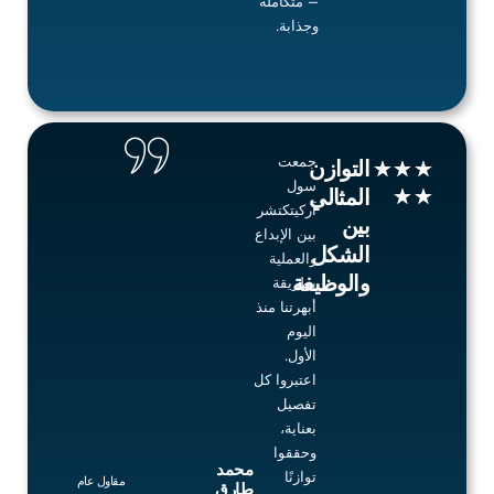
— متكاملة
وجذابة.
جمعت
Rated
التوازن
★
★
★
سول
5
★
★
المثالي
آركيتكتشر
out
بين
بين الإبداع
of
الشكل
والعملية
5
والوظيفة
بطريقة
أبهرتنا منذ
اليوم
الأول.
اعتبروا كل
تفصيل
بعناية،
وحققوا
محمد
توازنًا
مقاول عام
طارق