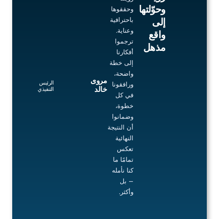
5
وحوّلتها
وحققوها
باحترافية
إلى
وعناية.
واقع
ترجموا
مذهل
أفكارنا
إلى خطة
واضحة،
مروى
الرئيس
ورافقونا
خالد
التنفيذي
في كل
خطوة،
وضمانوا
أن النتيجة
النهائية
تعكس
تمامًا ما
كنا نأمله
— بل
وأكثر.