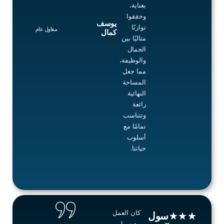
بعناية،
وحققوا
يوسف
توازنًا
مقاول عام
كمال
مثاليًا بين
الجمال
والوظيفة،
مما جعل
المساحة
النهائية
رائعة
وتتناسب
تمامًا مع
أسلوب
حياتنا.
Soul Architecture AI Agent
24/7 Customer Support
كان العمل
Rated
سول
★
★
★
مع سول