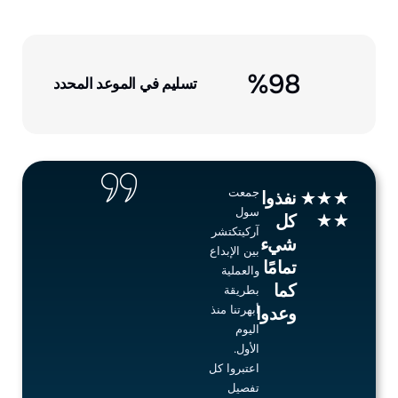
%
98
تسليم في الموعد المحدد
جمعت
Rated
نفذوا
★
★
★
سول
5
★
★
كل
آركيتكتشر
out
شيء
بين الإبداع
of
تمامًا
والعملية
5
كما
بطريقة
أبهرتنا منذ
وعدوا
اليوم
الأول.
اعتبروا كل
تفصيل