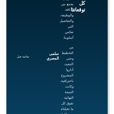
of
كل
يجمع بين
5
توقعاتنا
الأناقة،
والوظيفة،
والتفاصيل
التي
تعكس
أسلوبنا.
من
التخطيط
سلمى
صاحبة عمل
المصري
وحتى
التنفيذ،
أداروا
المشروع
باحترافية،
وكانت
النتيجة
النهائية
تفوق كل
ما تخيلناه