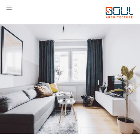
خطي
لى
لمحتوى