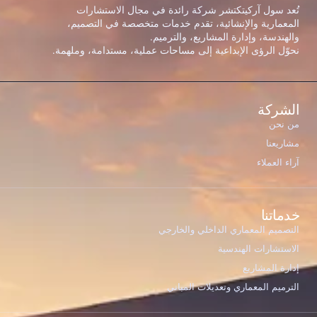
تُعد سول آركيتكتشر شركة رائدة في مجال الاستشارات
المعمارية والإنشائية، تقدم خدمات متخصصة في التصميم،
والهندسة، وإدارة المشاريع، والترميم.
نحوّل الرؤى الإبداعية إلى مساحات عملية، مستدامة، وملهمة.
الشركة
من نحن
مشاريعنا
آراء العملاء
خدماتنا
التصميم المعماري الداخلي والخارجي
الاستشارات الهندسية
إدارة المشاريع
الترميم المعماري وتعديلات المباني