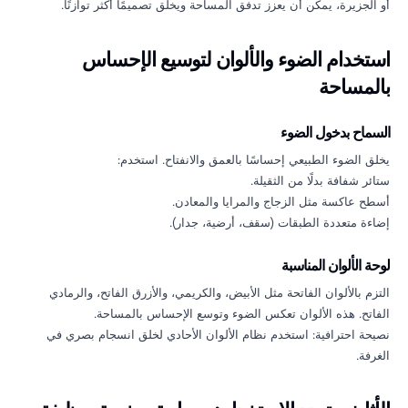
أو الجزيرة، يمكن أن يعزز تدفق المساحة ويخلق تصميمًا أكثر توازنًا.
استخدام الضوء والألوان لتوسيع الإحساس
بالمساحة
Soul Architecture AI Agent
24/7 Customer Support
السماح بدخول الضوء
يخلق الضوء الطبيعي إحساسًا بالعمق والانفتاح. استخدم:
ستائر شفافة بدلًا من الثقيلة.
أسطح عاكسة مثل الزجاج والمرايا والمعادن.
إضاءة متعددة الطبقات (سقف، أرضية، جدار).
لوحة الألوان المناسبة
التزم بالألوان الفاتحة مثل الأبيض، والكريمي، والأزرق الفاتح، والرمادي
الفاتح. هذه الألوان تعكس الضوء وتوسع الإحساس بالمساحة.
نصيحة احترافية: استخدم نظام الألوان الأحادي لخلق انسجام بصري في
الغرفة.