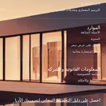
إدارة المشاريع
الترميم المعماري وتعديلات المباني
الموارد
الأسئلة الشائعة
المدونة
احصل على عرض سعر
احجز استشارة مجانية
المعلومات القانونية والشركة
سياسة الخصوصية
الشروط والأحكام
احصل على دليل التخطيط المجاني لتصميمك الآن!