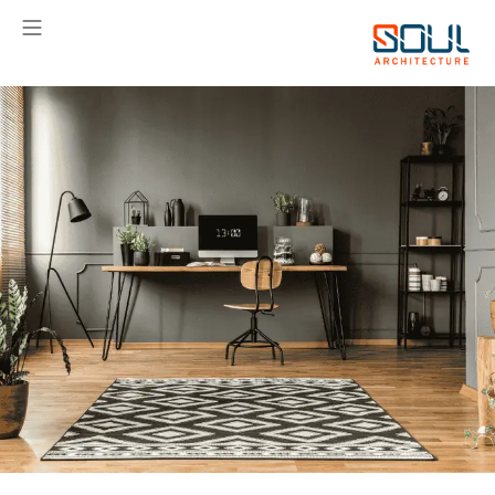
خطي
لى
لمحتوى