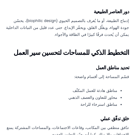
دور العناصر الطبيعية
إدماج الطبيعة، أو ما يُعرف بالتصميم الحيوي (biophilic design)، يحسّن
جودة الهواء، ويقلّل القلق، ويحفّز الإبداع. حتى عدد قليل من النباتات الداخلية
يمكن أن يُحدث فرقًا كبيرًا في الطاقة والأجواء.
التخطيط الذكي للمساحات لتحسين سير العمل
تحديد مناطق العمل
قسّم المساحة إلى أقسام واضحة:
مناطق هادئة للعمل المكثّف
محاور للتعاون والعصف الذهني
مناطق استرخاء للراحة
Soul Architecture AI Agent
24/7 Customer Support
خلق تدفّق عملي
تدّفق منطقي بين المكاتب، وقاعات الاجتماعات، والمساحات المشتركة يمنع
الاختناقات والارتباك. كما أنه يعزّز التعاون العفوي.