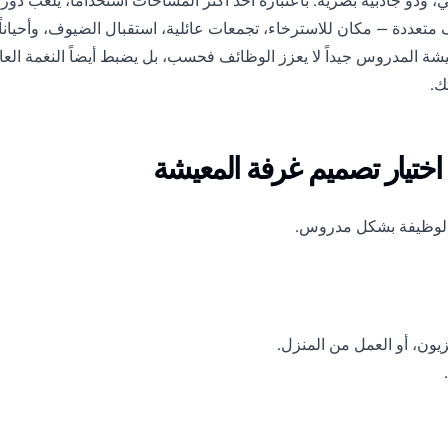
و جاذبية بصرية. باعتباره أحد أكثر المساحات استخداماً، يلعب دوراً 
ف متعددة — مكان للاسترخاء، تجمعات عائلية، استقبال الضيوف، وأحيانا
عيشة المدروس جيداً لا يعزز الوظائف فحسب، بل يضبط أيضاً النغمة العا
ك.
 اختيار تصميم غرفة المعيشة
والوظيفة بشكل مدروس.
يون، أو العمل من المنزل.