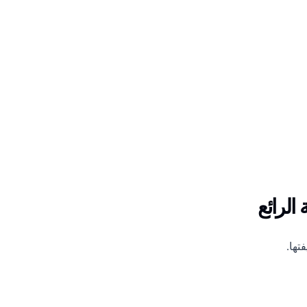
الرائع
تها.